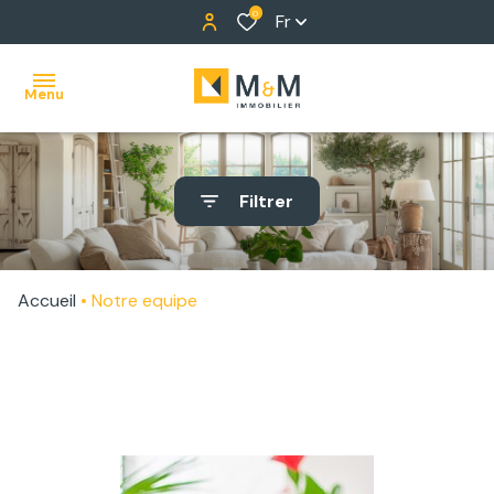
0
Fr
Menu
ACCUEIL
Filtrer
NOS
BIENS
Accueil
Notre equipe
ALERTE
E-MAIL
NOTRE
ÉQUIPE