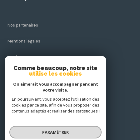
Nos partenaires
Mentions légales
Nos honoraires
Comme beaucoup, notre site
Admin
utilise les cookies
On aimerait vous accompagner pendant
Politique RGPD
votre visite.
En poursuivant, vous acceptez l'utilisation des
Cookies
cookies par ce site, afin de vous proposer des
contenus adaptés et réaliser des statistiques !
© 2026 | Tous droits réservés
PARAMÉTRER