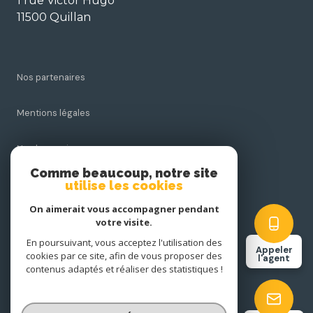
1 rue Victor Hugo
11500 Quillan
Nos partenaires
Mentions légales
Nos honoraires
Comme beaucoup, notre site
utilise les cookies
Admin
On aimerait vous accompagner pendant
Politique RGPD
votre visite.
En poursuivant, vous acceptez l'utilisation des
Appeler
cookies par ce site, afin de vous proposer des
Cookies
l'agent
contenus adaptés et réaliser des statistiques !
© 2026 | Tous droits réservés