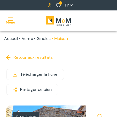
0
Fr
Menu
Accueil
Vente
Ginoles
Maison
ACCUEIL
NOS
Retour aux résultats
BIENS
Télécharger la fiche
ALERTE
E-MAIL
Partager ce bien
NOTRE
ÉQUIPE
Prix en baisse