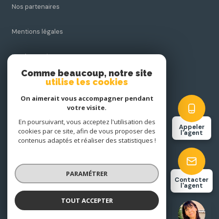
Nos partenaires
Mentions légales
Nos honoraires
Comme beaucoup, notre site
utilise les cookies
Admin
On aimerait vous accompagner pendant
Politique RGPD
votre visite.
En poursuivant, vous acceptez l'utilisation des
Appeler
cookies par ce site, afin de vous proposer des
Cookies
l'agent
contenus adaptés et réaliser des statistiques !
© 2026 | Tous droits réservés
PARAMÉTRER
Contacter
l'agent
Réalisé par
TOUT ACCEPTER
Marie-Pierre MANDRAU
Négociatrice