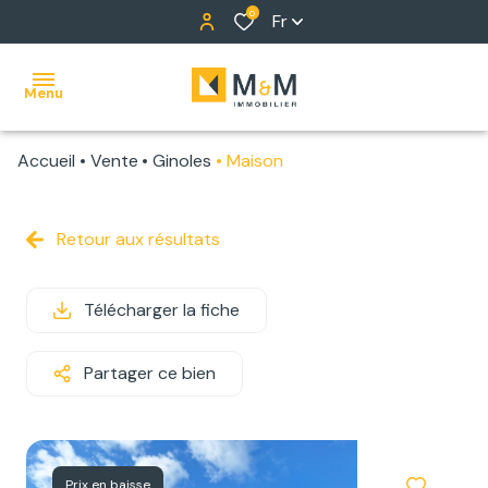
0
Fr
Menu
Accueil
Vente
Ginoles
Maison
ACCUEIL
NOS
Retour aux résultats
BIENS
Télécharger la fiche
ALERTE
E-MAIL
Partager ce bien
NOTRE
ÉQUIPE
Prix en baisse