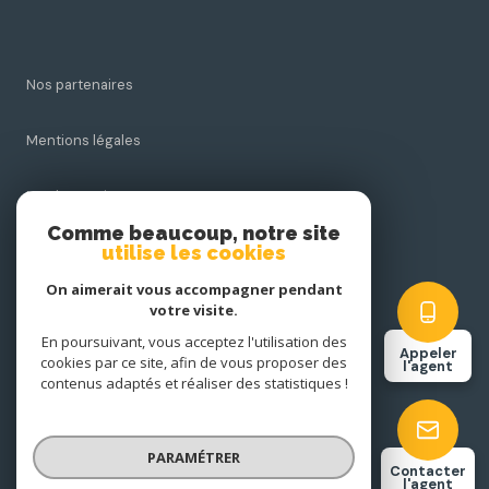
Nos partenaires
Mentions légales
Nos honoraires
Comme beaucoup, notre site
utilise les cookies
Admin
On aimerait vous accompagner pendant
Politique RGPD
votre visite.
En poursuivant, vous acceptez l'utilisation des
Appeler
cookies par ce site, afin de vous proposer des
Cookies
l'agent
contenus adaptés et réaliser des statistiques !
© 2026 | Tous droits réservés
PARAMÉTRER
Contacter
l'agent