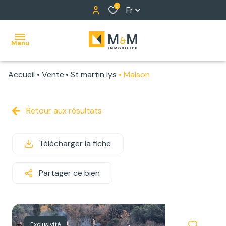
0
Fr
Menu
Accueil
Vente
St martin lys
Maison
ACCUEIL
NOS
Retour aux résultats
BIENS
Télécharger la fiche
ALERTE
E-MAIL
Partager ce bien
NOTRE
ÉQUIPE
Exclusivité