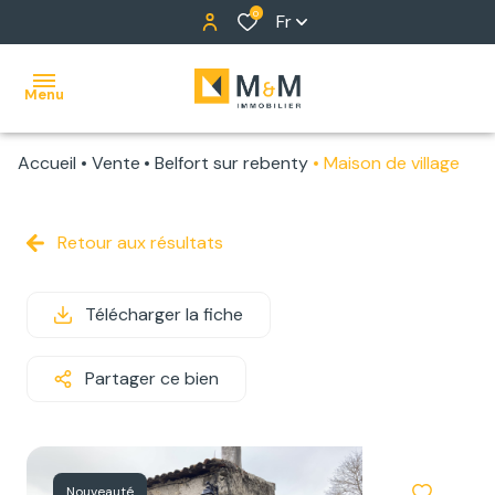
0
Fr
Menu
Accueil
Vente
Belfort sur rebenty
Maison de village
ACCUEIL
NOS
Retour aux résultats
BIENS
Télécharger la fiche
ALERTE
E-MAIL
Partager ce bien
NOTRE
ÉQUIPE
Nouveauté