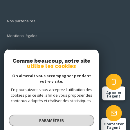
Nos partenaires
Mentions légales
Nos honoraires
Comme beaucoup, notre site
utilise les cookies
Admin
On aimerait vous accompagner pendant
Politique RGPD
votre visite.
En poursuivant, vous acceptez l'utilisation des
Appeler
cookies par ce site, afin de vous proposer des
Cookies
l'agent
contenus adaptés et réaliser des statistiques !
© 2026 | Tous droits réservés
PARAMÉTRER
Contacter
l'agent