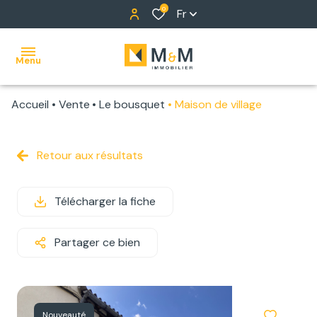
0
Fr
Menu
Accueil
Vente
Le bousquet
Maison de village
ACCUEIL
NOS
Retour aux résultats
BIENS
Télécharger la fiche
ALERTE
E-MAIL
Partager ce bien
NOTRE
ÉQUIPE
Nouveauté