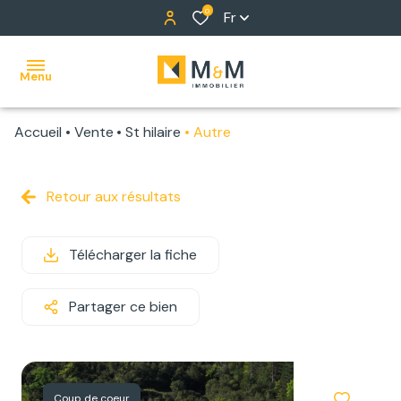
0
Fr
Menu
Accueil
Vente
St hilaire
Autre
ACCUEIL
NOS
Retour aux résultats
BIENS
Télécharger la fiche
ALERTE
E-MAIL
Partager ce bien
NOTRE
ÉQUIPE
Coup de coeur