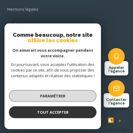
Mentions légales
Nos honoraires
Comme beaucoup, notre site
utilise les cookies
Admin
On aimerait vous accompagner pendant
Politique RGPD
votre visite.
En poursuivant, vous acceptez l'utilisation des
Appeler
cookies par ce site, afin de vous proposer des
Cookies
l'agence
contenus adaptés et réaliser des statistiques !
© 2026 | Tous droits réservés
PARAMÉTRER
Contacter
l'agence
Réalisé par
TOUT ACCEPTER
M&M IMMOBILIER
Agence