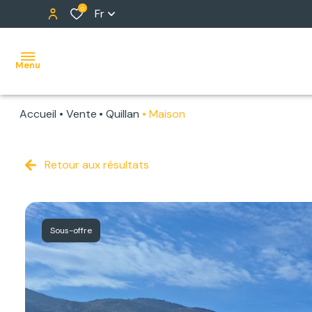
0
Fr
Menu
Accueil
Vente
Quillan
Maison
ACCUEIL
NOS
Retour aux résultats
BIENS
ALERTE
Sous-offre
E-MAIL
NOTRE
ÉQUIPE