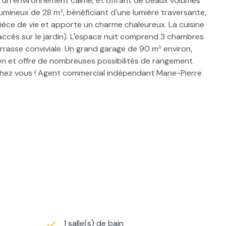
ns un environnement calme, et offrant de beaux volumes
lumineux de 28 m², bénéficiant d'une lumière traversante,
pièce de vie et apporte un charme chaleureux. La cuisine
accès sur le jardin). L'espace nuit comprend 3 chambres
 terrasse conviviale. Un grand garage de 90 m² environ,
en et offre de nombreuses possibilités de rangement.
 chez vous ! Agent commercial indépendant Marie-Pierre
1 salle(s) de bain