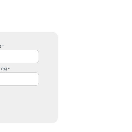
 *
 (%) *