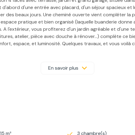
on 4 faces avec terrasse, jardin et grand garage, située da
t d'abord d'une entrée avec placard, d'un séjour spacieux et 
fiter des beaux jours. Une cheminé ouverte vient compléter la 
espace pratique et bien organisé (laquelle buanderie donne 
s. A l'extérieur, vous profiterez d'un jardin agréable et d'une
res, atelier, pièce avec douche à rénover...) complète ce bi
nfort, espace, et luminosité. Quelques travaux, et vous voilà
En savoir plus
815 m²
3 chambre(s)