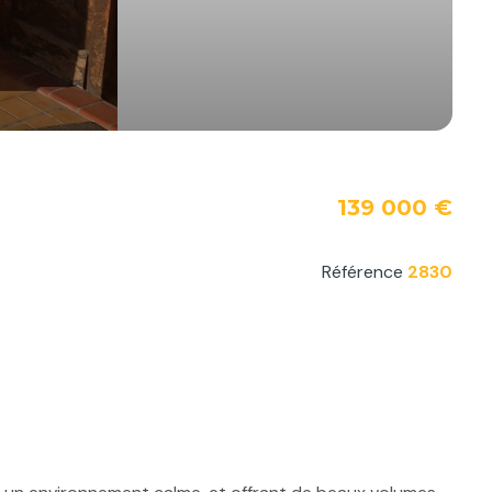
139 000 €
Référence
2830