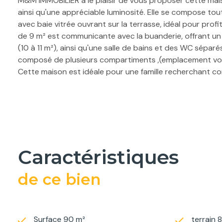
M&M IMMOBILIER a le plaisir de vous proposer cette mais
ainsi qu'une appréciable luminosité. Elle se compose tou
avec baie vitrée ouvrant sur la terrasse, idéal pour pro
de 9 m² est communicante avec la buanderie, offrant un 
(10 à 11 m²), ainsi qu'une salle de bains et des WC séparé
composé de plusieurs compartiments ,(emplacement voitu
Cette maison est idéale pour une famille recherchant co
MANDRAU - R.S.A.C. Carcassonne 847 543 097
caractéristiques
de ce bien
Surface 90 m²
terrain 