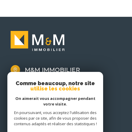
M&M IMMOBILIER
04.68.31.46.87
Comme beaucoup, notre site
utilise les cookies
contact@mmimmobilier.com
1 rue Victor Hugo
On aimerait vous accompagner pendant
11500 Quillan
votre visite.
En poursuivant, vous acceptez l'utilisation des
cookies par ce site, afin de vous proposer des
contenus adaptés et réaliser des statistiques !