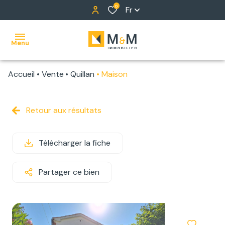
0
Fr
Menu
Accueil
Vente
Quillan
Maison
ACCUEIL
NOS
Retour aux résultats
BIENS
Télécharger la fiche
ALERTE
E-MAIL
Partager ce bien
NOTRE
ÉQUIPE