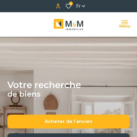
0
Fr
Menu
votre recherche
de biens
Acheter
de l'ancien