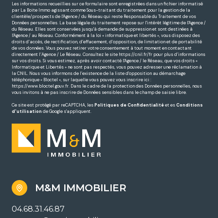
Les informations recueillies sur ce formulaire sont enregistrées dans un fichier informatisé
par La Boite Immo agissant comme Sous-traitant du traitement pour la gestion de la
clientèle/prospects de l'Agence / du Réseau qui reste Responsable du Traitement de vos
Données personnelles. La base légale du traitement repose sur l'intérêt légitime de l'Agence /
du Réseau. Elles sont conservées jusqu'à demande de suppression et sont destinées à
l'Agence / au Réseau. Conformément à la loi « informatique et libertés », vous disposez des
droits d’accès, de rectification, d’effacement, d’opposition, de limitation et de portabilité
de vos données. Vous pouvez retirer votre consentement à tout moment en contactant
directement l’Agence / Le Réseau. Consultez le site
https://cnil.fr/fr
pour plus d’informations
sur vos droits. Si vous estimez, après avoir contacté l'Agence / le Réseau, que vos droits «
Informatique et Libertés » ne sont pas respectés, vous pouvez adresser une réclamation à
la CNIL. Nous vous informons de l’existence de la liste d'opposition au démarchage
téléphonique « Bloctel », sur laquelle vous pouvez vous inscrire ici :
https://www.bloctel.gouv.fr
. Dans le cadre de la protection des Données personnelles, nous
vous invitons à ne pas inscrire de Données sensibles dans le champ de saisie libre.
Ce site est protégé par reCAPTCHA, les
Politiques de Confidentialité
et es
Conditions
d'utilisation
de Google s'appliquent.
M&M IMMOBILIER
04.68.31.46.87