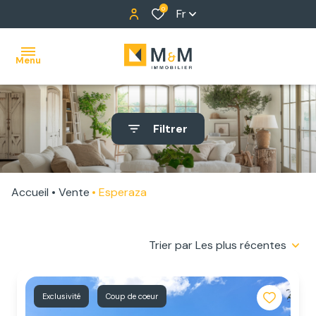
0
Fr
Menu
ACCUEIL
Filtrer
NOS
BIENS
Accueil
Vente
Esperaza
ALERTE
E-MAIL
Trier par Les plus récentes
NOTRE
ÉQUIPE
Exclusivité
Coup de coeur