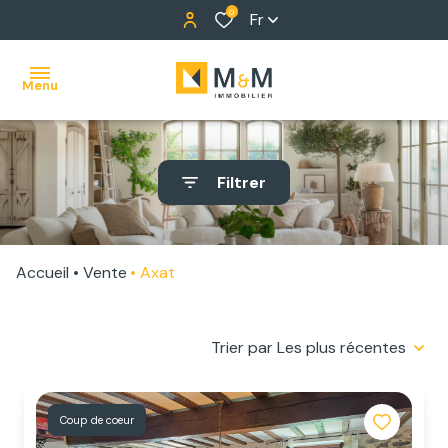
0
Fr
Menu
ACCUEIL
Filtrer
NOS
BIENS
Accueil
Vente
Axat
ALERTE
E-MAIL
Trier par Les plus récentes
NOTRE
ÉQUIPE
Coup de coeur