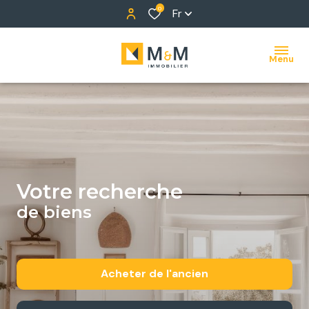
0
Fr
Menu
votre recherche
de biens
Acheter
de l'ancien