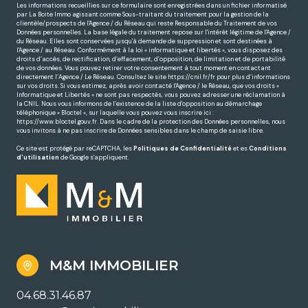
Les informations recueillies sur ce formulaire sont enregistrées dans un fichier informatisé
par La Boite Immo agissant comme Sous-traitant du traitement pour la gestion de la
clientèle/prospects de l'Agence / du Réseau qui reste Responsable du Traitement de vos
Données personnelles. La base légale du traitement repose sur l'intérêt légitime de l'Agence /
du Réseau. Elles sont conservées jusqu'à demande de suppression et sont destinées à
l'Agence / au Réseau. Conformément à la loi « informatique et libertés », vous disposez des
droits d’accès, de rectification, d’effacement, d’opposition, de limitation et de portabilité
de vos données. Vous pouvez retirer votre consentement à tout moment en contactant
directement l’Agence / Le Réseau. Consultez le site
https://cnil.fr/fr
pour plus d’informations
sur vos droits. Si vous estimez, après avoir contacté l'Agence / le Réseau, que vos droits «
Informatique et Libertés » ne sont pas respectés, vous pouvez adresser une réclamation à
la CNIL. Nous vous informons de l’existence de la liste d'opposition au démarchage
téléphonique « Bloctel », sur laquelle vous pouvez vous inscrire ici :
https://www.bloctel.gouv.fr
. Dans le cadre de la protection des Données personnelles, nous
vous invitons à ne pas inscrire de Données sensibles dans le champ de saisie libre.
Ce site est protégé par reCAPTCHA, les
Politiques de Confidentialité
et es
Conditions
d'utilisation
de Google s'appliquent.
M&M IMMOBILIER
04.68.31.46.87