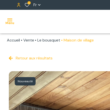
0
Fr
Menu
Accueil
Vente
Le bousquet
Maison de village
ACCUEIL
NOS
Retour aux résultats
BIENS
ALERTE
Nouveauté
E-MAIL
NOTRE
ÉQUIPE