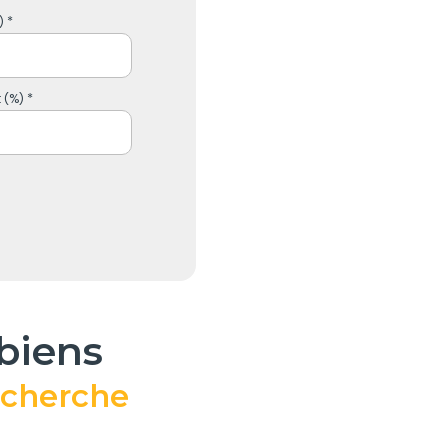
 *
 (%) *
 biens
echerche