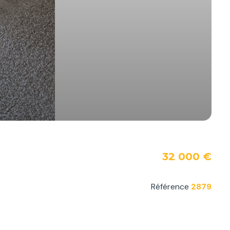
32 000 €
Référence
2879