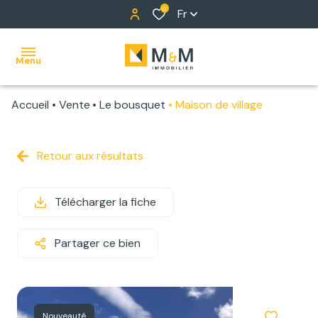
0
Fr
Menu
Accueil
Vente
Le bousquet
Maison de village
ACCUEIL
NOS
Retour aux résultats
BIENS
Télécharger la fiche
ALERTE
E-MAIL
Partager ce bien
NOTRE
ÉQUIPE
Nouveauté