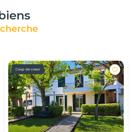
 biens
echerche
Coup de coeur