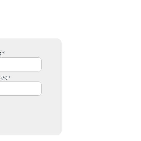
 *
 (%) *