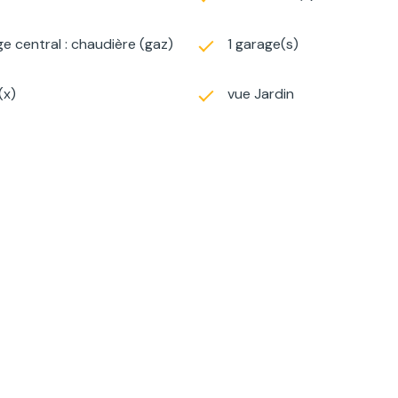
e central : chaudière (gaz)
1 garage(s)
(x)
vue Jardin