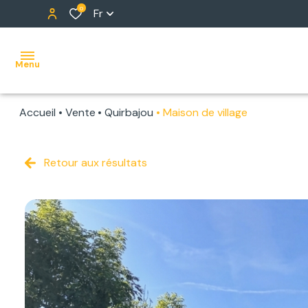
0
Fr
Menu
Accueil
Vente
Quirbajou
Maison de village
ACCUEIL
NOS
Retour aux résultats
BIENS
ALERTE
E-MAIL
NOTRE
ÉQUIPE