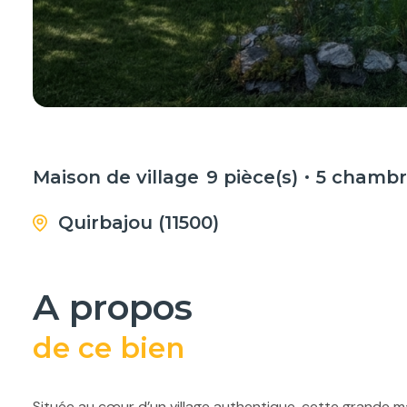
Maison de village
9 pièce(s)
5 chambr
Quirbajou (11500)
a propos
de ce bien
Située au cœur d’un village authentique, cette grande mai