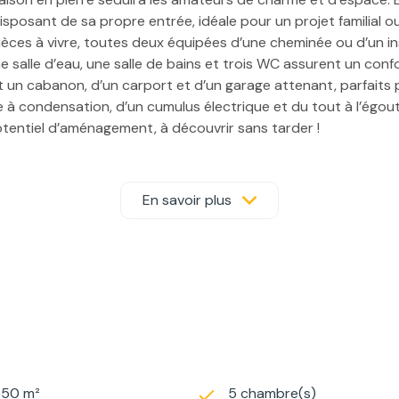
osant de sa propre entrée, idéale pour un projet familial ou 
ces à vivre, toutes deux équipées d’une cheminée ou d’un in
 salle d’eau, une salle de bains et trois WC assurent un confor
uant un cabanon, d’un carport et d’un garage attenant, parfait
à condensation, d’un cumulus électrique et du tout à l’égou
potentiel d’aménagement, à découvrir sans tarder !
 - RSAC Carcassonne 847 543 097
En savoir plus
550 m²
5 chambre(s)