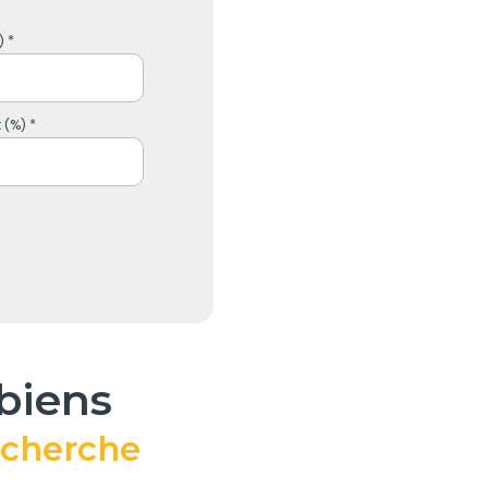
 *
 (%) *
 biens
echerche