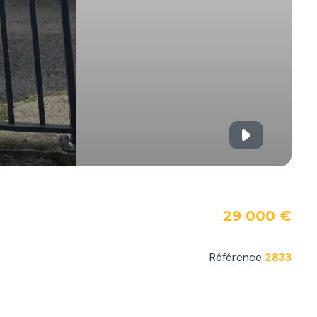
29 000 €
Référence
2833