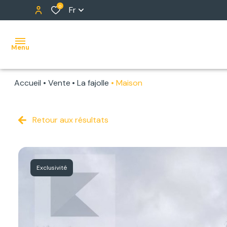
0
Fr
Menu
Accueil
Vente
La fajolle
Maison
ACCUEIL
NOS
Retour aux résultats
BIENS
ALERTE
Exclusivité
E-MAIL
NOTRE
ÉQUIPE