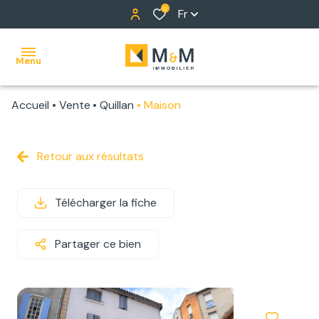
0
Fr
Menu
Accueil
Vente
Quillan
Maison
ACCUEIL
NOS
Retour aux résultats
BIENS
Télécharger la fiche
ALERTE
E-MAIL
Partager ce bien
NOTRE
ÉQUIPE