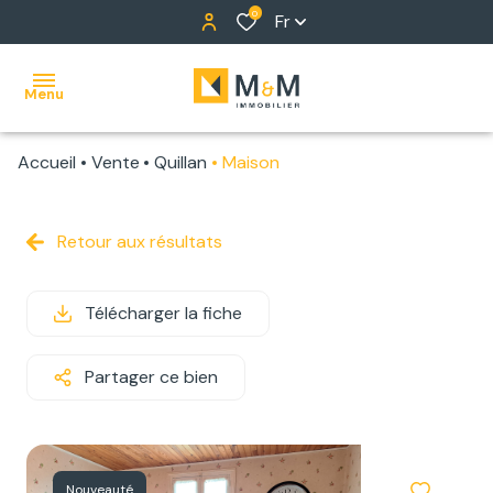
0
Fr
Menu
Accueil
Vente
Quillan
Maison
ACCUEIL
NOS
Retour aux résultats
BIENS
Télécharger la fiche
ALERTE
E-MAIL
Partager ce bien
NOTRE
ÉQUIPE
Nouveauté