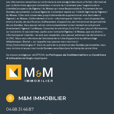
Les informations recueillies sur ce formulaire sont enregistrées dans un fichier informatisé
par La Boite Immo agissant comme Sous-traitant du traitement pour la gestion de la
clientèle/prospects de l'Agence / du Réseau qui reste Responsable du Traitement de vos
Données personnelles. La base légale du traitement repose sur l'intérêt légitime de l'Agence /
du Réseau. Elles sont conservées jusqu'à demande de suppression et sont destinées à
l'Agence / au Réseau. Conformément à la loi « informatique et libertés », vous disposez des
droits d’accès, de rectification, d’effacement, d’opposition, de limitation et de portabilité
de vos données. Vous pouvez retirer votre consentement à tout moment en contactant
directement l’Agence / Le Réseau. Consultez le site
https://cnil.fr/fr
pour plus d’informations
sur vos droits. Si vous estimez, après avoir contacté l'Agence / le Réseau, que vos droits «
Informatique et Libertés » ne sont pas respectés, vous pouvez adresser une réclamation à
la CNIL. Nous vous informons de l’existence de la liste d'opposition au démarchage
téléphonique « Bloctel », sur laquelle vous pouvez vous inscrire ici :
https://www.bloctel.gouv.fr
. Dans le cadre de la protection des Données personnelles, nous
vous invitons à ne pas inscrire de Données sensibles dans le champ de saisie libre.
Ce site est protégé par reCAPTCHA, les
Politiques de Confidentialité
et es
Conditions
d'utilisation
de Google s'appliquent.
M&M IMMOBILIER
04.68.31.46.87