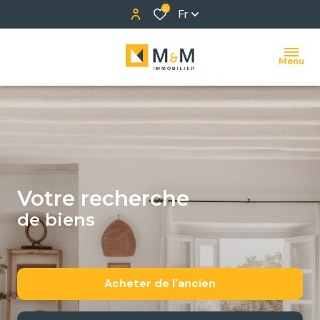
0
Fr
Menu
votre recherche
de biens
Acheter
de l'ancien